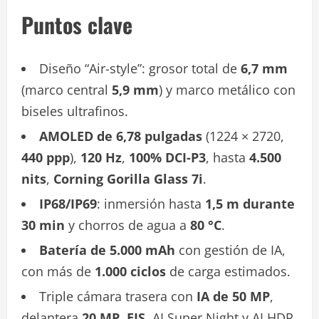
Puntos clave
Diseño “Air-style”: grosor total de
6,7 mm
(marco central
5,9 mm
) y marco metálico con
biseles ultrafinos.
AMOLED de 6,78 pulgadas
(1224 × 2720,
440 ppp
),
120 Hz
,
100% DCI-P3
, hasta
4.500
nits
,
Corning Gorilla Glass 7i
.
IP68/IP69
: inmersión hasta
1,5 m durante
30 min
y chorros de agua a
80 °C
.
Batería de 5.000 mAh
con gestión de IA,
con más de
1.000 ciclos
de carga estimados.
Triple cámara trasera con
IA de 50 MP
,
delantera
20 MP
,
EIS
, AI Super Night y AI HDR.