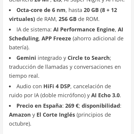
Octa-core de 6 nm
, hasta
20 GB (8 + 12
virtuales)
de RAM,
256 GB
de ROM.
IA de sistema:
AI Performance Engine
,
AI
Scheduling
,
APP Freeze
(ahorro adicional de
batería).
Gemini
integrado y
Circle to Search
;
traducción de llamadas y conversaciones en
tiempo real.
Audio con
HiFi 4 DSP
, cancelación de
ruido por IA (doble micrófono) y
AI Echo 3.0
.
Precio en España
:
269 €
;
disponibilidad
:
Amazon
y
El Corte Inglés
(principios de
octubre).