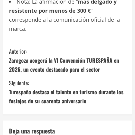
Nota: La afirmación de “
más delgado y
resistente por menos de 300 €
”
corresponde a la comunicación oficial de la
marca.
S
Anterior:
i
Zaragoza acogerá la VI Convención TURESPAÑA en
2026, un evento destacado para el sector
g
Siguiente:
u
Turespaña destaca el talento en turismo durante los
e
festejos de su cuarenta aniversario
l
e
Deja una respuesta