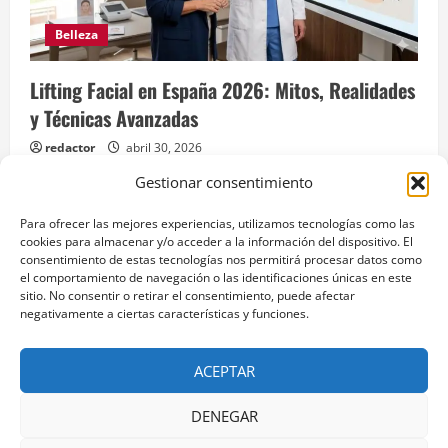
Belleza
Lifting Facial en España 2026: Mitos, Realidades
y Técnicas Avanzadas
redactor
abril 30, 2026
Gestionar consentimiento
Para ofrecer las mejores experiencias, utilizamos tecnologías como las
cookies para almacenar y/o acceder a la información del dispositivo. El
Aviso legal
consentimiento de estas tecnologías nos permitirá procesar datos como
el comportamiento de navegación o las identificaciones únicas en este
Política de Privacidad
sitio. No consentir o retirar el consentimiento, puede afectar
negativamente a ciertas características y funciones.
Facebook
Instagram
X
Pinterest
LinkedIn
YouTube
ACEPTAR
DENEGAR
Aviso legal
Política de Privacidad