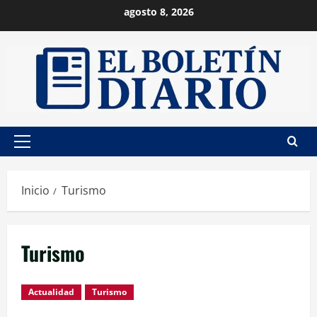
Saltar
agosto 8, 2026
al
contenido
Menú
principal
Inicio
Turismo
Turismo
Actualidad
Turismo