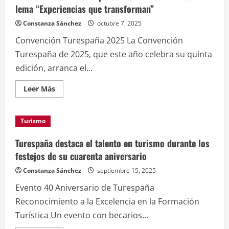
turismo
lema “Experiencias que transforman”
sostenible
con
Constanza Sánchez
octubre 7, 2025
la
primera
Convención Turespaña 2025 La Convención
edición
de
Turespaña de 2025, que este año celebra su quinta
«Spain
Talks»
edición, arranca el...
en
Leer
Leer Más
más
acerca
de
La
Turismo
V
Convención
Turespaña
Turespaña destaca el talento en turismo durante los
inicia
en
festejos de su cuarenta aniversario
Cáceres
con
Constanza Sánchez
septiembre 15, 2025
el
lema
Evento 40 Aniversario de Turespaña
“Experiencias
que
Reconocimiento a la Excelencia en la Formación
transforman”
Turística Un evento con becarios...