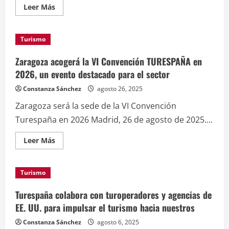
Leer
Leer Más
más
acerca
de
Turespaña
Turismo
destaca
el
talento
Zaragoza acogerá la VI Convención TURESPAÑA en
en
turismo
2026, un evento destacado para el sector
durante
los
Constanza Sánchez
agosto 26, 2025
festejos
de
Zaragoza será la sede de la VI Convención
su
cuarenta
Turespaña en 2026 Madrid, 26 de agosto de 2025....
aniversario
Leer
Leer Más
más
acerca
de
Zaragoza
Turismo
acogerá
la
VI
Turespaña colabora con turoperadores y agencias de
Convención
TURESPAÑA
EE. UU. para impulsar el turismo hacia nuestros
en
2026,
Constanza Sánchez
agosto 6, 2025
un