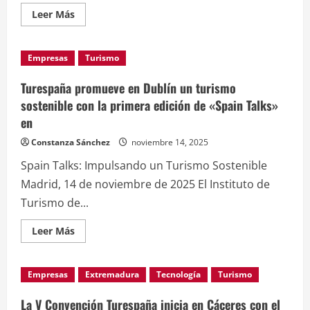
Leer
Leer Más
más
acerca
de
Cuatro
Empresas
Turismo
décadas
promoviendo
el
Turespaña promueve en Dublín un turismo
turismo
inteligente
sostenible con la primera edición de «Spain Talks»
en
en
Turespaña
y
fomentando
Constanza Sánchez
noviembre 14, 2025
experiencias
únicas
Spain Talks: Impulsando un Turismo Sostenible
Madrid, 14 de noviembre de 2025 El Instituto de
Turismo de...
Leer
Leer Más
más
acerca
de
Turespaña
Empresas
Extremadura
Tecnología
Turismo
promueve
en
Dublín
La V Convención Turespaña inicia en Cáceres con el
un