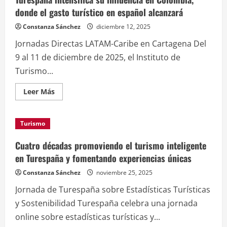
EE.
UU.
donde el gasto turístico en español alcanzará
consolida
su
Constanza Sánchez
diciembre 12, 2025
influencia
en
Jornadas Directas LATAM-Caribe en Cartagena Del
el
turismo
9 al 11 de diciembre de 2025, el Instituto de
internacional
en
Turismo...
España
para
Leer
Leer Más
más
acerca
de
Turespaña
Turismo
intensifica
su
influencia
Cuatro décadas promoviendo el turismo inteligente
en
Colombia,
en Turespaña y fomentando experiencias únicas
donde
el
Constanza Sánchez
noviembre 25, 2025
gasto
turístico
Jornada de Turespaña sobre Estadísticas Turísticas
en
español
y Sostenibilidad Turespaña celebra una jornada
alcanzará
online sobre estadísticas turísticas y...