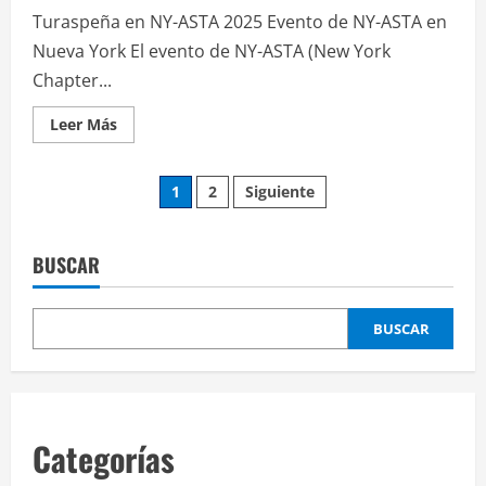
evento
Turaspeña en NY-ASTA 2025 Evento de NY-ASTA en
destacado
para
Nueva York El evento de NY-ASTA (New York
el
sector
Chapter...
Leer
Leer Más
más
acerca
de
Paginación
Turespaña
1
2
Siguiente
colabora
con
de
turoperadores
y
agencias
BUSCAR
entradas
de
EE.
UU.
para
BUSCAR
impulsar
el
turismo
hacia
nuestros
Categorías