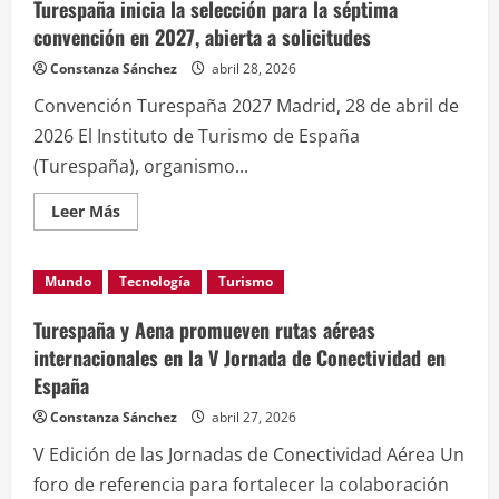
Turespaña inicia la selección para la séptima
convención en 2027, abierta a solicitudes
Constanza Sánchez
abril 28, 2026
Convención Turespaña 2027 Madrid, 28 de abril de
2026 El Instituto de Turismo de España
(Turespaña), organismo...
Leer
Leer Más
más
acerca
de
Turespaña
Mundo
Tecnología
Turismo
inicia
la
selección
Turespaña y Aena promueven rutas aéreas
para
la
internacionales en la V Jornada de Conectividad en
séptima
España
convención
en
2027,
Constanza Sánchez
abril 27, 2026
abierta
a
V Edición de las Jornadas de Conectividad Aérea Un
solicitudes
foro de referencia para fortalecer la colaboración