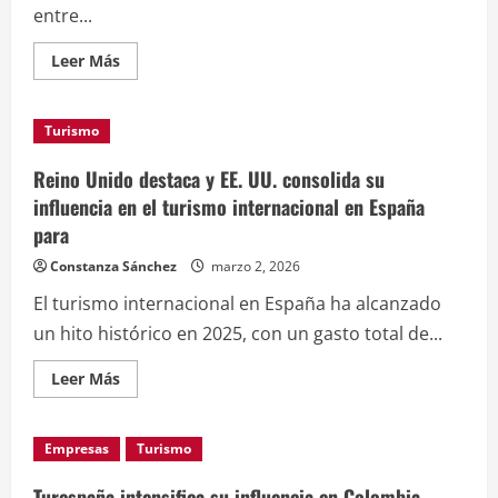
entre...
Leer
Leer Más
más
acerca
de
Turespaña
Turismo
y
Aena
promueven
Reino Unido destaca y EE. UU. consolida su
rutas
aéreas
influencia en el turismo internacional en España
internacionales
para
en
la
V
Constanza Sánchez
marzo 2, 2026
Jornada
de
El turismo internacional en España ha alcanzado
Conectividad
en
un hito histórico en 2025, con un gasto total de...
España
Leer
Leer Más
más
acerca
de
Reino
Empresas
Turismo
Unido
destaca
y
Turespaña intensifica su influencia en Colombia,