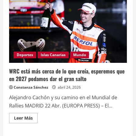
Deportes
Islas Canarias
Mundo
WRC está más cerca de lo que creía, esperemos que
en 2027 podamos dar el gran salto
Constanza Sánchez
abril 24, 2026
Alejandro Cachón y su camino en el Mundial de
Rallies MADRID 22 Abr. (EUROPA PRESS) – El...
Leer
Leer Más
más
acerca
de
WRC