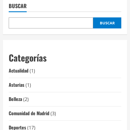
está
BUSCAR
más
cerca
de
lo
que
BUSCAR
creía,
esperemos
que
en
2027
podamos
dar
Categorías
el
gran
salto
Actualidad
(1)
Asturias
(1)
Belleza
(2)
Comunidad de Madrid
(3)
Deportes
(17)