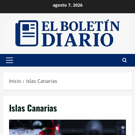
Saltar
agosto 7, 2026
al
contenido
Menú
principal
Inicio
Islas Canarias
Islas Canarias