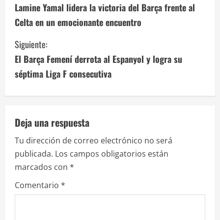
i
Lamine Yamal lidera la victoria del Barça frente al
Celta en un emocionante encuentro
g
Siguiente:
u
El Barça Femení derrota al Espanyol y logra su
e
séptima Liga F consecutiva
l
e
Deja una respuesta
y
Tu dirección de correo electrónico no será
e
publicada.
Los campos obligatorios están
marcados con
*
n
Comentario
*
d
o